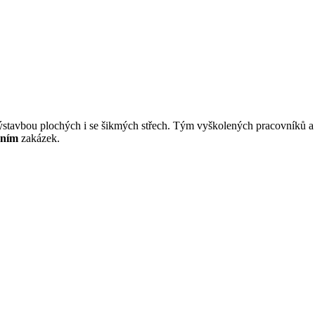
výstavbou plochých i se šikmých střech. Tým vyškolených pracovníků a 
áním
zakázek.