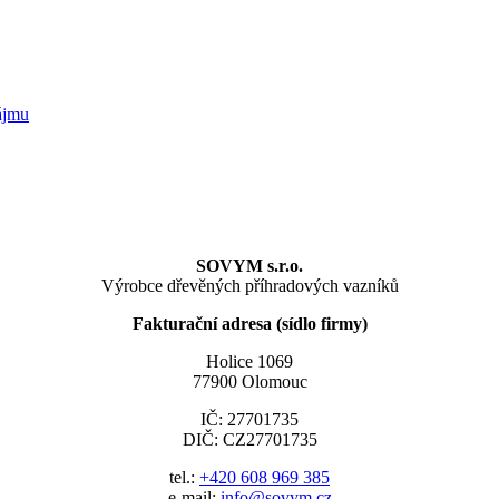
ájmu
SOVYM s.r.o.
Výrobce dřevěných příhradových vazníků
Fakturační adresa (sídlo firmy)
Holice 1069
77900 Olomouc
IČ: 27701735
DIČ: CZ27701735
tel.:
+420 608 969 385
e-mail:
info@sovym.cz