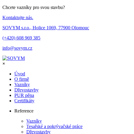
Chcete vazníky pro svou stavbu?
Kontaktujte nás.
SOVYM s.r.o., Holice 1069, 77900 Olomouc
(+420) 608 969 385
info@sovym.cz
×
Úvod
O firmě
Vazníky
Dřevostavby
PUR pěna
Certifikáty
Reference
Vazníky
Tesařské a pokrývačské práce
Dřevostavby