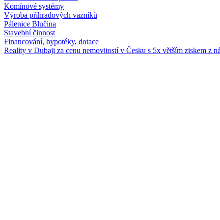
Komínové systémy
Výroba příhradových vazníků
Pálenice Blučina
Stavební činnost
Financování, hypotéky, dotace
Reality v Dubaji za cenu nemovitostí v Česku s 5x větším ziskem z n