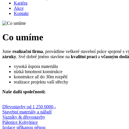
Kariéra
Akce
Kontakt
Co umíme
Jsme
realizační firma
, provádíme veškeré stavební práce spojené s 
záruky
. Své dobré jméno stavíme na
kvalitní prací
a
včasným dod
vysoká úspora materiálu
nízká hmotnost konstrukce
konstrukce až do 30m rozpětí
realizace projektu vaší střechy
Naše další společnosti:
Dřevostavby od 1 250 0000,-
Stavební materiály a nářadí
Vazníky & dřevostavby
Pálenice Kobylnice
Izolace stříkanou pěnou