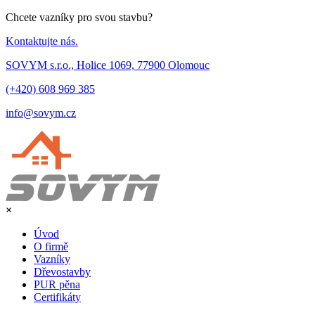
Chcete vazníky pro svou stavbu?
Kontaktujte nás.
SOVYM s.r.o., Holice 1069, 77900 Olomouc
(+420) 608 969 385
info@sovym.cz
×
Úvod
O firmě
Vazníky
Dřevostavby
PUR pěna
Certifikáty