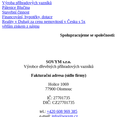
Výroba příhradových vazníků
Pálenice Blučina
Stavební činnost
Financování, hypotéky, dotace
Reality v Dubaji za cenu nemovitostí v Česku s 5x
větším ziskem z nájmu
Spolupracujeme se společnosti:
SOVYM s.r.o.
Výrobce dřevěných příhradových vazníků
Fakturační adresa (sídlo firmy)
Holice 1069
77900 Olomouc
IČ: 27701735
DIČ: CZ27701735
tel.:
+420 608 969 385
e-mail:
info@sovym.cz