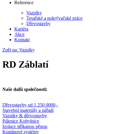
Reference
Vazníky
Tesařské a pokrývačské práce
Dřevostavby
Kariéra
Akce
Kontakt
Zpět na: Vazníky
RD Záblatí
Naše další společnosti:
Dřevostavby od 1 250 0000,-
Stavební materiály a nářadí
Vazníky & dřevostavby
Pálenice Kobylnice
Izolace stříkanou pěnou
Komínové systémy